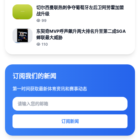
切尔西曼联热刺争夺葡萄牙左后卫阿劳霍加盟
战升级
99
东契奇MVP呼声飙升两大排名升至第二成SGA
蝉联最大威胁
110
订阅我们的新闻
第一时间获取最新体育资讯和赛事动态
订阅新闻