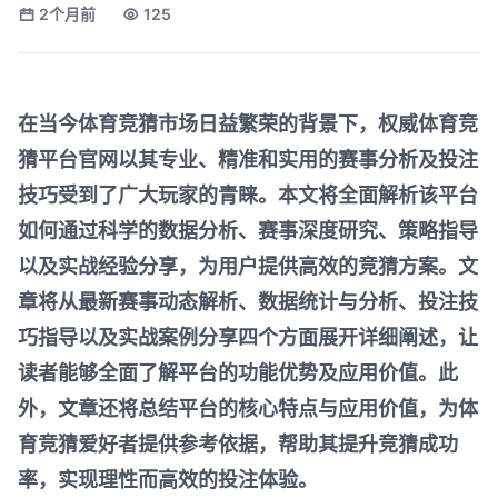
2个月前
125
在当今体育竞猜市场日益繁荣的背景下，权威体育竞
猜平台官网以其专业、精准和实用的赛事分析及投注
技巧受到了广大玩家的青睐。本文将全面解析该平台
如何通过科学的数据分析、赛事深度研究、策略指导
以及实战经验分享，为用户提供高效的竞猜方案。文
章将从最新赛事动态解析、数据统计与分析、投注技
巧指导以及实战案例分享四个方面展开详细阐述，让
读者能够全面了解平台的功能优势及应用价值。此
外，文章还将总结平台的核心特点与应用价值，为体
育竞猜爱好者提供参考依据，帮助其提升竞猜成功
率，实现理性而高效的投注体验。