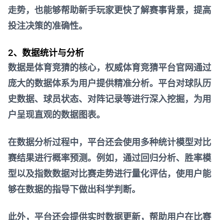
走势，也能够帮助新手玩家更快了解赛事背景，提高
投注决策的准确性。
2、数据统计与分析
数据是体育竞猜的核心，权威体育竞猜平台官网通过
庞大的数据体系为用户提供精准分析。平台对球队历
史数据、球员状态、对阵记录等进行深入挖掘，为用
户呈现直观的数据图表。
在数据分析过程中，平台还会使用多种统计模型对比
赛结果进行概率预测。例如，通过回归分析、胜率模
型以及指数数据对比赛走势进行量化评估，使用户能
够在数据的指导下做出科学判断。
此外，平台还会提供实时数据更新，帮助用户在比赛