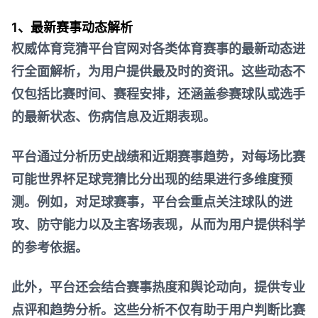
1、最新赛事动态解析
权威体育竞猜平台官网对各类体育赛事的最新动态进
行全面解析，为用户提供最及时的资讯。这些动态不
仅包括比赛时间、赛程安排，还涵盖参赛球队或选手
的最新状态、伤病信息及近期表现。
平台通过分析历史战绩和近期赛事趋势，对每场比赛
可能
世界杯足球竞猜比分
出现的结果进行多维度预
测。例如，对足球赛事，平台会重点关注球队的进
攻、防守能力以及主客场表现，从而为用户提供科学
的参考依据。
此外，平台还会结合赛事热度和舆论动向，提供专业
点评和趋势分析。这些分析不仅有助于用户判断比赛