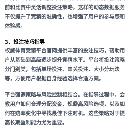
前和比赛中灵活调整投注策略。这样的动态数据服务
不仅提升了竞猜的准确性，也增强了用户的参与感和
体验感。
3、投注技巧指导
权威体育竞猜平台官网提供丰富的投注技巧，帮助用
户从基础到高级逐步提升竞猜水平。平台将投注策略
分门别类，包括单场投注、串关投注、大小分玩法
等，方便用户根据自身经验选择合适方案。
平台强调策略与风险控制相结合。在指导过程中，会
教用户如何合理分配资金、规避高风险选项，以及如
何在赔率变化中寻找最佳下注时机。这些策略对于提
高长期盈利能力尤为重要。