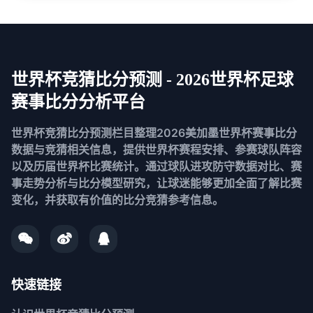
世界杯竞猜比分预测 - 2026世界杯足球
赛事比分分析平台
世界杯竞猜比分预测栏目整理2026美加墨世界杯赛事比分
数据与竞猜相关信息，提供世界杯赛程安排、参赛球队阵容
以及历届世界杯比赛统计。通过球队进攻防守数据对比、赛
事走势分析与比分模型研究，让球迷能够更加全面了解比赛
变化，并获取有价值的比分竞猜参考信息。
快速链接