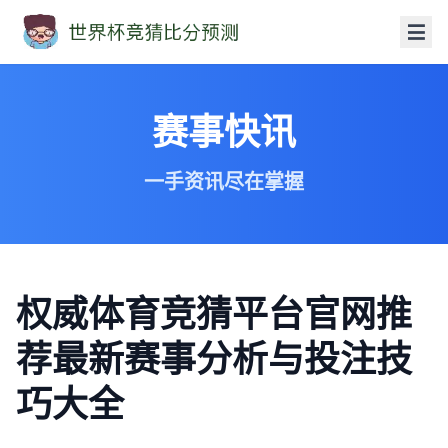
赛事快讯
一手资讯尽在掌握
权威体育竞猜平台官网推
荐最新赛事分析与投注技
巧大全